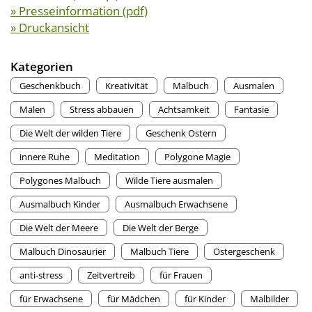
» Presseinformation (pdf)
» Druckansicht
Kategorien
Geschenkbuch
Kreativität
Malbuch
Ausmalen
Malen
Stress abbauen
Achtsamkeit
Fantasie
Die Welt der wilden Tiere
Geschenk Ostern
innere Ruhe
Meditation
Polygone Magie
Polygones Malbuch
Wilde Tiere ausmalen
Ausmalbuch Kinder
Ausmalbuch Erwachsene
Die Welt der Meere
Die Welt der Berge
Malbuch Dinosaurier
Malbuch Tiere
Ostergeschenk
anti-stress
Zeitvertreib
für Frauen
für Erwachsene
für Mädchen
für Kinder
Malbilder