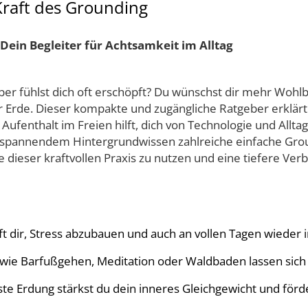
Kraft des Grounding
 Dein Begleiter für Achtsamkeit im Alltag
– aber fühlst dich oft erschöpft? Du wünschst dir mehr Woh
er Erde. Dieser kompakte und zugängliche Ratgeber erklär
 Aufenthalt im Freien hilft, dich von Technologie und Allt
n spannendem Hintergrundwissen zahlreiche einfache Gro
 dieser kraftvollen Praxis zu nutzen und eine tiefere Verb
ft dir, Stress abzubauen und auch an vollen Tagen wieder
ie Barfußgehen, Meditation oder Waldbaden lassen sich so
e Erdung stärkst du dein inneres Gleichgewicht und förder