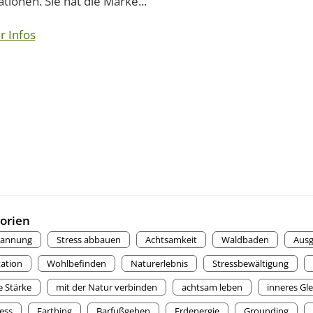
rationen. Sie hat die Marke...
r Infos
orien
pannung
Stress abbauen
Achtsamkeit
Waldbaden
Ausg
ation
Wohlbefinden
Naturerlebnis
Stressbewältigung
e Stärke
mit der Natur verbinden
achtsam leben
inneres Gl
ess
Earthing
Barfußgehen
Erdenergie
Grounding