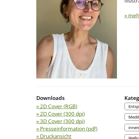
Illust
» meh
Downloads
Kateg
» 2D Cover (RGB)
Ents
» 2D Cover (300 dpi)
Medit
» 3D Cover (300 dpi)
inner
» Presseinformation (pdf)
» Druckansicht
Welln