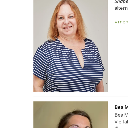
Shape
alterna
» meh
Bea M
Bea Mü
Vielf