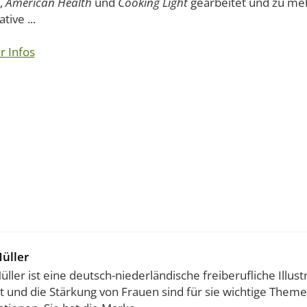
,
American Health
und
Cooking Light
gearbeitet und zu me
tive ...
r Infos
üller
ller ist eine deutsch-niederländische freiberufliche Illustr
alt und die Stärkung von Frauen sind für sie wichtige The