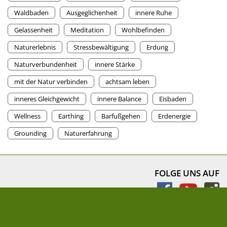
Waldbaden
Ausgeglichenheit
innere Ruhe
Gelassenheit
Meditation
Wohlbefinden
Naturerlebnis
Stressbewältigung
Erdung
Naturverbundenheit
innere Stärke
mit der Natur verbinden
achtsam leben
inneres Gleichgewicht
innere Balance
Eisbaden
Wellness
Earthing
Barfußgehen
Erdenergie
Grounding
Naturerfahrung
FOLGE UNS AUF
NEWSLETTER
» Newsletter abonnieren