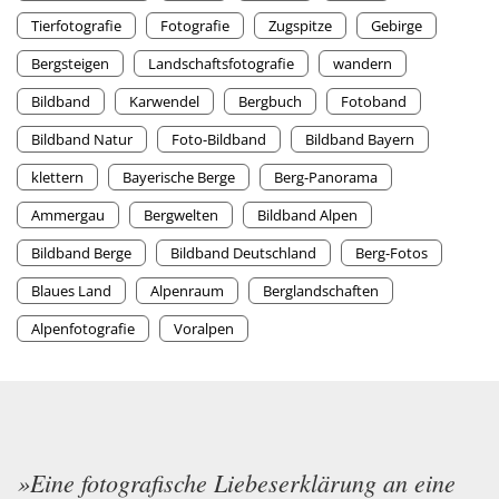
Tierfotografie
Fotografie
Zugspitze
Gebirge
Bergsteigen
Landschaftsfotografie
wandern
Bildband
Karwendel
Bergbuch
Fotoband
Bildband Natur
Foto-Bildband
Bildband Bayern
klettern
Bayerische Berge
Berg-Panorama
Ammergau
Bergwelten
Bildband Alpen
Bildband Berge
Bildband Deutschland
Berg-Fotos
Blaues Land
Alpenraum
Berglandschaften
Alpenfotografie
Voralpen
»Eine fotografische Liebeserklärung an eine