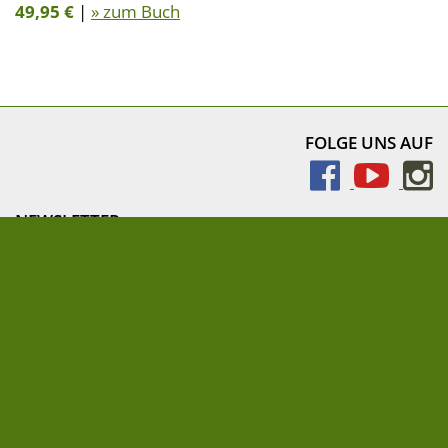
49,95 €
|
» zum Buch
FOLGE UNS AUF
NEWSLETTER
» Newsletter abonnieren
Impressum
AEBs für Lieferanten und Druckereien
Datenschutz
Cookie-Einstellungen