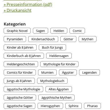
» Presseinformation (pdf)
» Druckansicht
Kategorien
Graphic Novel
Sagen
Helden
Comic
Pyramiden
Kindersachbuch
Götter
Mythen
Kinder ab 8 Jahren
Buch für Jungs
Kinderbuch ab 8 Jahren
Heldensagen
Heldengeschichten
Mythologie für Kinder
Comics für Kinder
Mumien
Ägypter
Legenden
Jungs ab 8 Jahren
Mythologiebuch
ägyptische Mythologie
Altes Ägypten
ägyptische Götter
ägypthische Mythen
ägyptische Sagen
Hierogyphen
Sphinx
Pharao