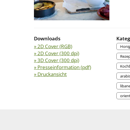
Downloads
Kateg
» 2D Cover (RGB)
Honi
» 2D Cover (300 dpi)
Rezep
» 3D Cover (300 dpi)
Kochb
» Presseinformation (pdf)
» Druckansicht
arabi
liban
orient