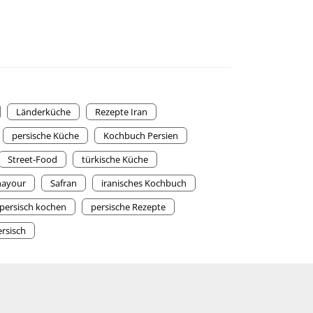
Länderküche
Rezepte Iran
persische Küche
Kochbuch Persien
Street-Food
türkische Küche
hayour
Safran
iranisches Kochbuch
persisch kochen
persische Rezepte
rsisch