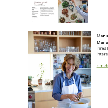
Manue
Manue
ihres 
intere
» meh