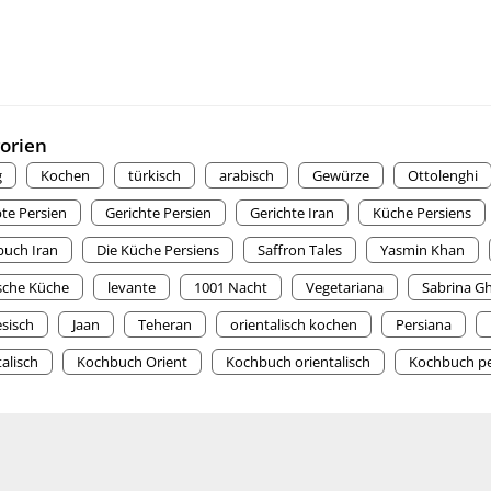
orien
g
Kochen
türkisch
arabisch
Gewürze
Ottolenghi
te Persien
Gerichte Persien
Gerichte Iran
Küche Persiens
uch Iran
Die Küche Persiens
Saffron Tales
Yasmin Khan
sche Küche
levante
1001 Nacht
Vegetariana
Sabrina G
esisch
Jaan
Teheran
orientalisch kochen
Persiana
alisch
Kochbuch Orient
Kochbuch orientalisch
Kochbuch pe