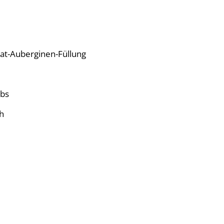
nat-Auberginen-Füllung
abs
h