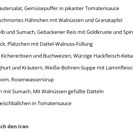
äutersalat, Gemüsepuffer in pikanter Tomatensauce
eschmortes Hähnchen mit Walnüssen und Granatapfel
gelb und Sumach, Gebackener Reis mit Goldkruste und Spi
ck, Plätzchen mit Dattel-Walnuss-Füllung
s Kichererbsen und Buchweizen, Würzige Hackfleisch-Keb
oghurt und Kräutern, Weiße-Bohnen-Suppe mit Lammfleisc
amom, Rosenwassersirup
mit Sumach, Mit Walnüssen gefüllte Datteln
leischbällchen in Tomatensauce
rch den Iran