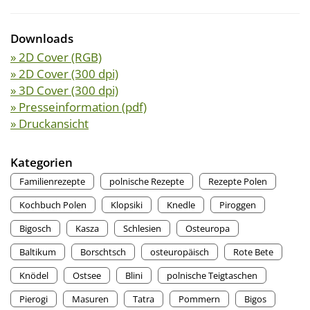
Downloads
» 2D Cover (RGB)
» 2D Cover (300 dpi)
» 3D Cover (300 dpi)
» Presseinformation (pdf)
» Druckansicht
Kategorien
Familienrezepte
polnische Rezepte
Rezepte Polen
Kochbuch Polen
Klopsiki
Knedle
Piroggen
Bigosch
Kasza
Schlesien
Osteuropa
Baltikum
Borschtsch
osteuropäisch
Rote Bete
Knödel
Ostsee
Blini
polnische Teigtaschen
Pierogi
Masuren
Tatra
Pommern
Bigos