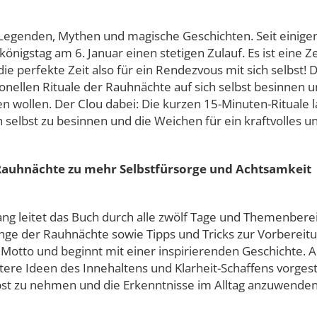
Legenden, Mythen und magische Geschichten. Seit einigen 
gstag am 6. Januar einen stetigen Zulauf. Es ist eine Zeit
e perfekte Zeit also für ein Rendezvous mit sich selbst! 
ditionellen Rituale der Rauhnächte auf sich selbst besinnen 
 wollen. Der Clou dabei: Die kurzen 15-Minuten-Rituale las
h selbst zu besinnen und die Weichen für ein kraftvolles un
 Rauhnächte zu mehr Selbstfürsorge und Achtsamkeit
ng leitet das Buch durch alle zwölf Tage und Themenber
ge der Rauhnächte sowie Tipps und Tricks zur Vorbereitung 
Motto und beginnt mit einer inspirierenden Geschichte.
itere Ideen des Innehaltens und Klarheit-Schaffens vorges
elbst zu nehmen und die Erkenntnisse im Alltag anzuwenden