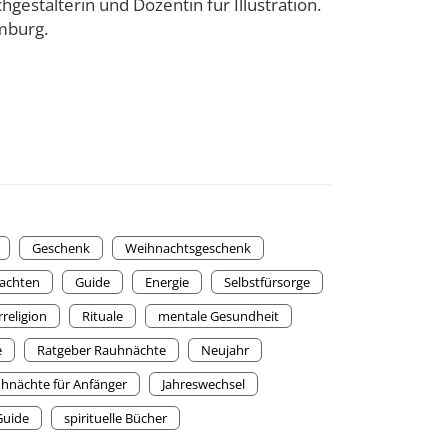
hgestalterin und Dozentin für Illustration.
amburg.
Geschenk
Weihnachtsgeschenk
achten
Guide
Energie
Selbstfürsorge
religion
Rituale
mentale Gesundheit
e
Ratgeber Rauhnächte
Neujahr
hnächte für Anfänger
Jahreswechsel
Guide
spirituelle Bücher