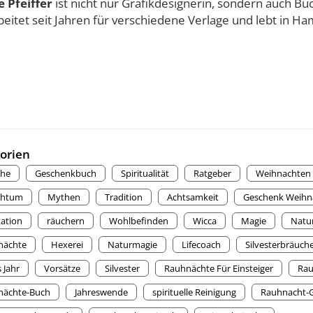
e Pfeiffer
ist nicht nur Grafikdesignerin, sondern auch Buc
beitet seit Jahren für verschiedene Verlage und lebt in H
orien
che
Geschenkbuch
Spiritualität
Ratgeber
Weihnachten
chtum
Mythen
Tradition
Achtsamkeit
Geschenk Weihn
ation
räuchern
Wohlbefinden
Wicca
Magie
Natur
nächte
Hexerei
Naturmagie
Lifecoach
Silvesterbräuch
 Jahr
Vorsätze
Silvester
Rauhnächte Für Einsteiger
Rau
nächte-Buch
Jahreswende
spirituelle Reinigung
Rauhnacht-