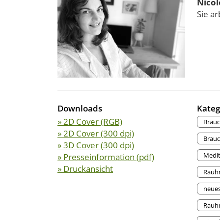
Nicol
Sie ar
Downloads
Kateg
» 2D Cover (RGB)
Bräu
» 2D Cover (300 dpi)
Brau
» 3D Cover (300 dpi)
Medit
» Presseinformation (pdf)
» Druckansicht
Rauh
neues
Rauh