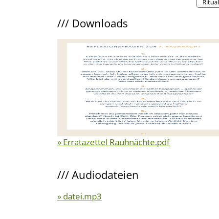
Ritua
///
Downloads
» Erratazettel Rauhnächte.pdf
///
Audiodateien
» datei.mp3