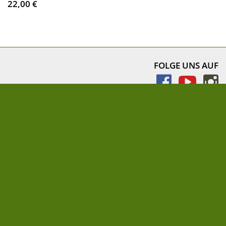
22,00 €
FOLGE UNS AUF
NEWSLETTER
» Newsletter abonnieren
Impressum
AEBs für Lieferanten und Druckereien
Datenschutz
Cookie-Einstellungen