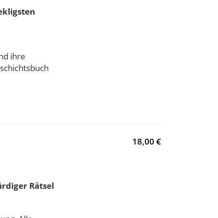
ekligsten
nd ihre
eschichtsbuch
18,00 €
rdiger Rätsel