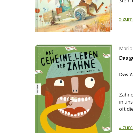
Stein 
» zum
Mario
Das g
Das Z
Zähne 
in un
oft di
» zum