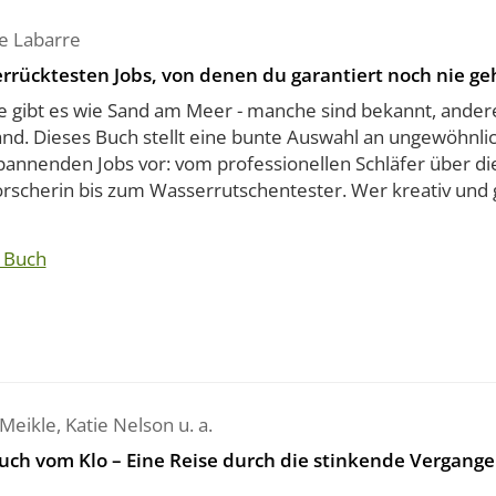
ie Labarre
errücktesten Jobs, von denen du garantiert noch nie ge
e gibt es wie Sand am Meer - manche sind bekannt, andere
nd. Dieses Buch stellt eine bunte Auswahl an ungewöhnli
pannenden Jobs vor: vom professionellen Schläfer über di
rscherin bis zum Wasserrutschentester. Wer kreativ und g
 Buch
 Meikle
,
Katie Nelson
u. a.
uch vom Klo – Eine Reise durch die stinkende Vergange