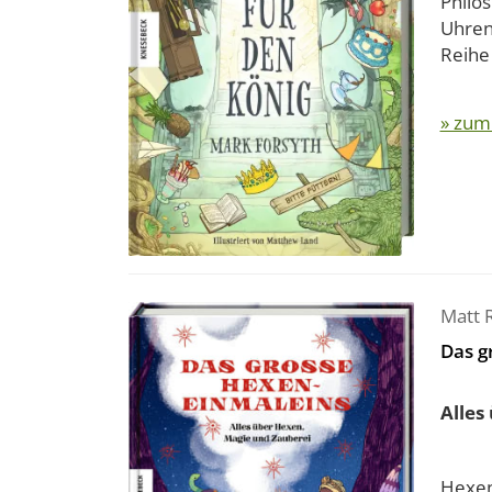
Philo
Uhren 
Reihe 
» zum
Matt 
Das g
Alles
Hexen