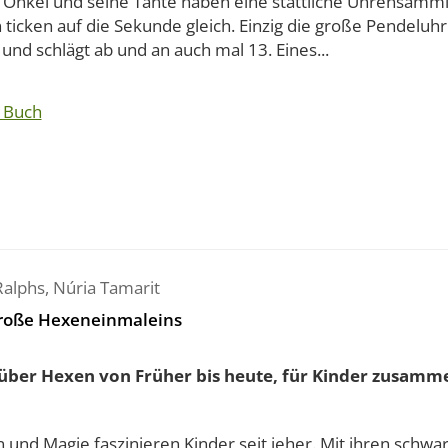
s Onkel und seine Tante haben eine stattliche Uhrensamml
ticken auf die Sekunde gleich. Einzig die große Pendeluhr
und schlägt ab und an auch mal 13. Eines...
 Buch
Ralphs
,
Núria Tamarit
roße Hexeneinmaleins
 über Hexen von Früher bis heute, für Kinder zusamme
 und Magie faszinieren Kinder seit jeher. Mit ihren schwa