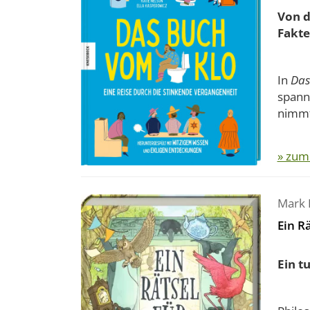
Von d
Fakte
In
Das
spann
nimmt 
» zum
Mark 
Ein R
Ein t