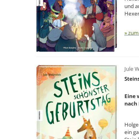
und au
Hexen 
» zum
Jule W
Stein
Eine 
nach 
Holger
ein g