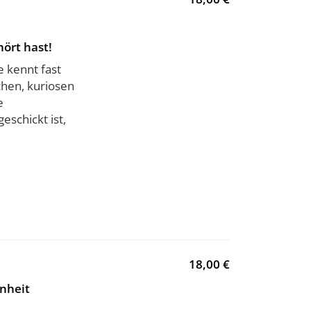
hört hast!
 kennt fast
chen, kuriosen
e
eschickt ist,
18,00 €
nheit