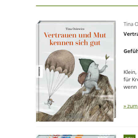
Tina 
Vertr
Gefüh
Klein,
für K
wenn 
» zum