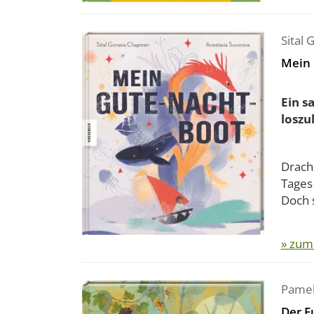
Sital
Mein 
Ein s
loszu
Drach
Tages
Doch s
» zum
Pamel
Der F