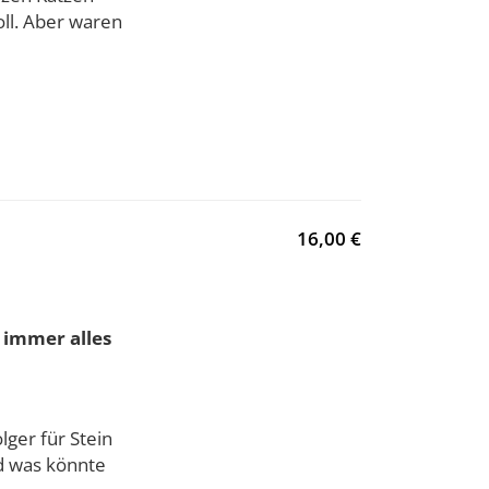
oll. Aber waren
16,00 €
t immer alles
lger für Stein
d was könnte