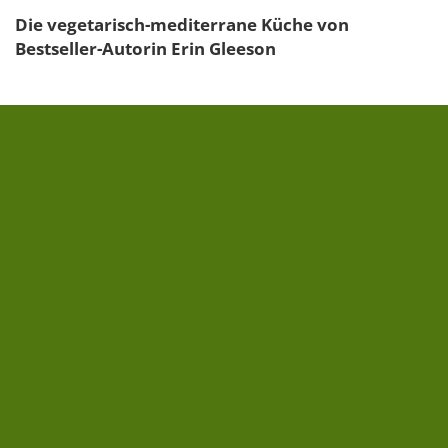
Die vegetarisch-mediterrane Küche von
Bestseller-Autorin Erin Gleeson
Ein Fest im Süden
nimmt Sie mit auf eine Reise durch
Spanien, Italien, Portugal und Frankreich. Entdecken
Sie das echte mediterrane Lebensgefühl! Typische
Geschmacksrichtungen und...
» zum Buch
30,00 €
FOLGE UNS AUF