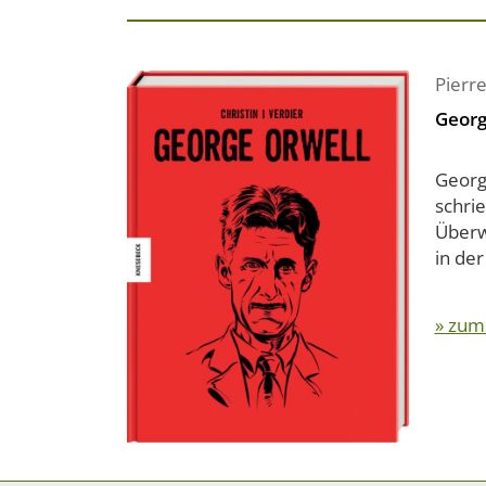
Pierre
Georg
Georg
schrie
Überw
in der
» zum