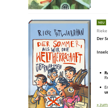
NEU
Rieke
Der S
Insel
R
R
E
u
» zum