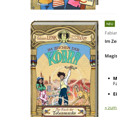
NEU
Fabia
Im Ze
Magis
M
F
E
» zum