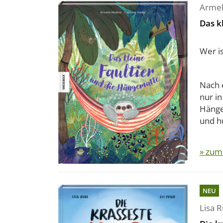
Armel
Das k
Wer i
Nach 
nur i
Hänge
und hü
» zum
NEU
Lisa R