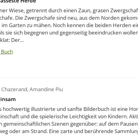
rasseste Herde
iner Wiese, getrennt durch einen Zaun, grasen Zwergscha
chafe. Die Zwergschafe sind neu, aus dem Norden geko
 im Garten zu mähen. Noch kennen die beiden Herden ein
als sie sich begegnen und gegenseitig beeindrucken wolle
lat: Der...
 Buch
e Chazerand
,
Amandine Piu
insam
 hochwertig illustrierte und sanfte Bilderbuch ist eine 
schaft und die spielerische Leichtigkeit von Kindern. Aktiv
n gemeinschaftlichen Szenen gegenüber: auf dem Pausen
weg oder am Strand. Eine zarte und berührende Sammlung