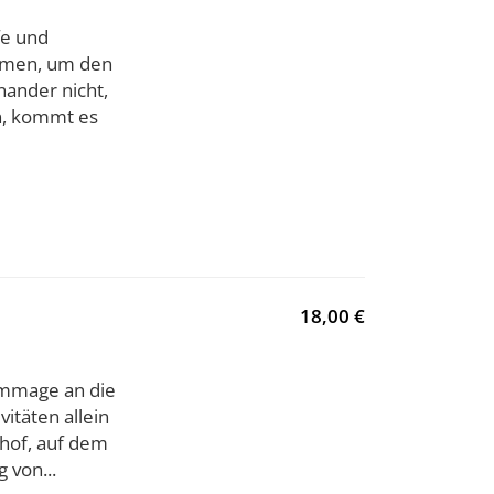
fe und
mmen, um den
ander nicht,
n, kommt es
18,00 €
Hommage an die
itäten allein
hof, auf dem
 von...