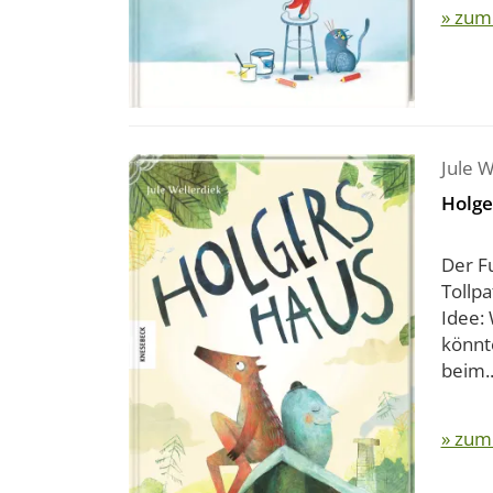
» zum
Jule W
Holge
Der F
Tollp
Idee:
könnt
beim..
» zum