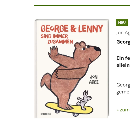
NEU
Jon A
Georg
Ein f
allein
Georg
gemein
» zum