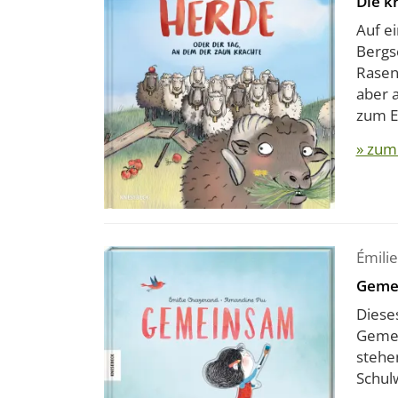
Die k
Auf e
Bergs
Rasen
aber 
zum Ek
» zum
Émili
Geme
Dieses
Gemein
stehe
Schul