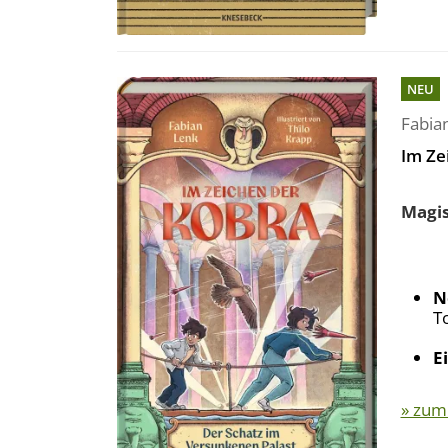
NEU
Fabia
Im Ze
Magis
N
T
E
» zum