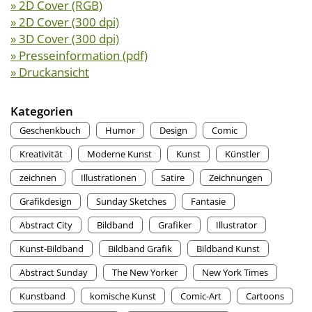
» 2D Cover (RGB)
» 2D Cover (300 dpi)
» 3D Cover (300 dpi)
» Presseinformation (pdf)
» Druckansicht
Kategorien
Geschenkbuch
Humor
Design
Comic
Kreativität
Moderne Kunst
Kunst
Künstler
zeichnen
Illustrationen
Satire
Zeichnungen
Grafikdesign
Sunday Sketches
Fantasie
Abstract City
Bildband
Grafiker
Illustrator
Kunst-Bildband
Bildband Grafik
Bildband Kunst
Abstract Sunday
The New Yorker
New York Times
Kunstband
komische Kunst
Comic-Art
Cartoons