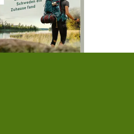
anziska Consolati
eimwärts
,00 €
|
» zum Buch