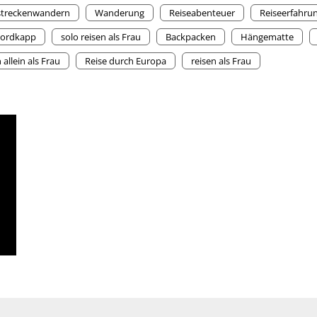
streckenwandern
Wanderung
Reiseabenteuer
Reiseerfahru
Nordkapp
solo reisen als Frau
Backpacken
Hängematte
 allein als Frau
Reise durch Europa
reisen als Frau