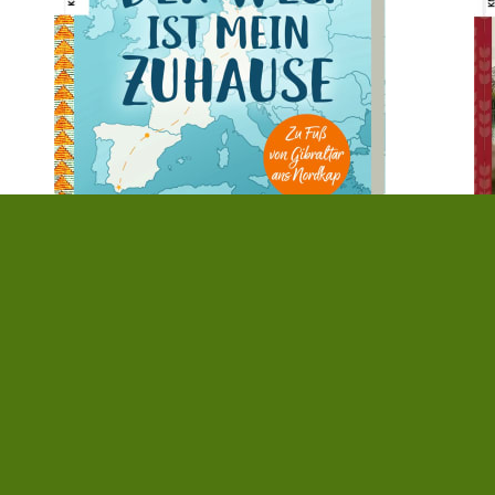
Philipp Fuge
Fr
Der Weg ist mein Zuhause
H
18,00 €
|
» zum Buch
ein
20
FOLGE UNS AUF
NEWSLETTER
» Newsletter abonnieren