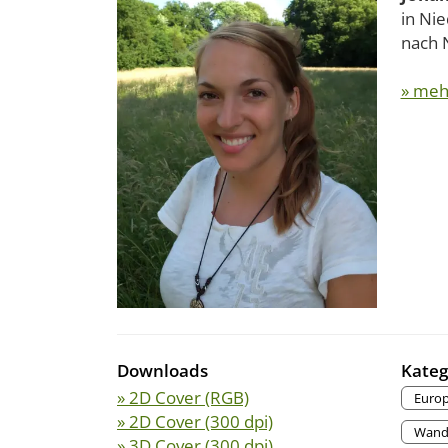
in Ni
nach N
» meh
Downloads
Kateg
» 2D Cover (RGB)
Euro
» 2D Cover (300 dpi)
Wande
» 3D Cover (300 dpi)