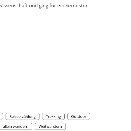
wissenschaft und ging für ein Semester
Reiseerzählung
Trekking
Outdoor
allein wandern
Weitwandern