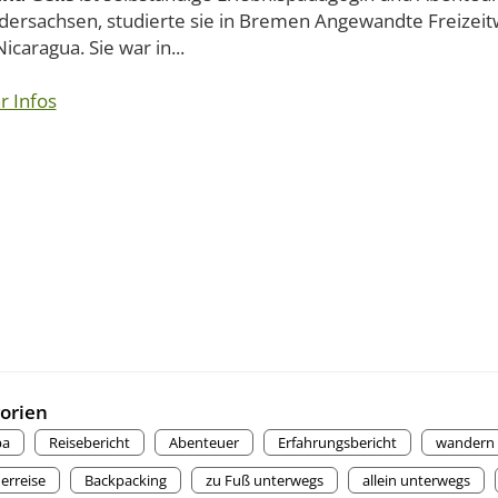
edersachsen, studierte sie in Bremen Angewandte Freizeit
icaragua. Sie war in...
r Infos
orien
pa
Reisebericht
Abenteuer
Erfahrungsbericht
wandern
rreise
Backpacking
zu Fuß unterwegs
allein unterwegs