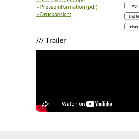
Lang
» Presseinformation (pdf)
» Druckansicht
ans 
reisen
///
Trailer