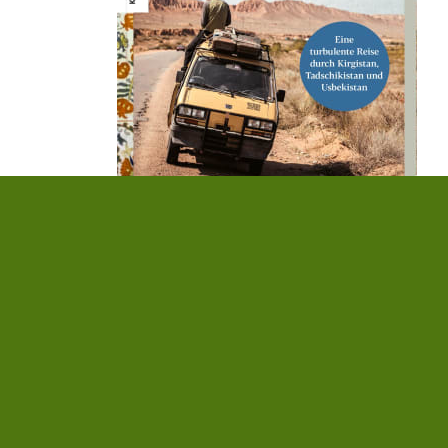
Vanessa Scharsching
,
Christian
Biemann
Wer geradeaus fährt, muss betrunken s
18,00 €
|
» zum Buch