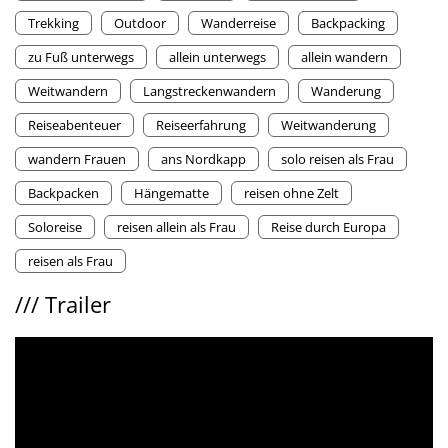
Trekking
Outdoor
Wanderreise
Backpacking
zu Fuß unterwegs
allein unterwegs
allein wandern
Weitwandern
Langstreckenwandern
Wanderung
Reiseabenteuer
Reiseerfahrung
Weitwanderung
wandern Frauen
ans Nordkapp
solo reisen als Frau
Backpacken
Hängematte
reisen ohne Zelt
Soloreise
reisen allein als Frau
Reise durch Europa
reisen als Frau
///
Trailer