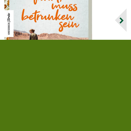
Vanessa Scharsching
,
Christian Biemann
Wer geradeaus fährt, muss betrunken sein
18,00 €
|
» zum Buch