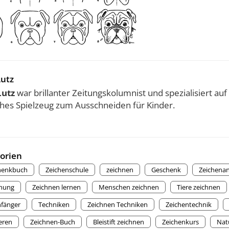
Lutz
Lutz
war brillanter Zeitungskolumnist und spezialisiert auf
ches Spielzeug zum Ausschneiden für Kinder.
orien
henkbuch
Zeichenschule
zeichnen
Geschenk
Zeichenan
nung
Zeichnen lernen
Menschen zeichnen
Tiere zeichnen
nfänger
Techniken
Zeichnen Techniken
Zeichentechnik
ieren
Zeichnen-Buch
Bleistift zeichnen
Zeichenkurs
Nat