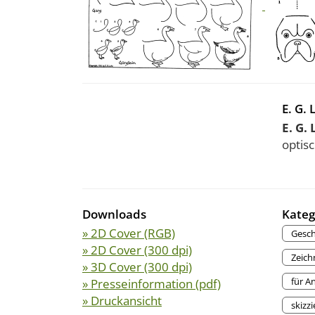
E. G. 
E. G. 
optis
Downloads
Kateg
» 2D Cover (RGB)
Gesc
» 2D Cover (300 dpi)
Zeich
» 3D Cover (300 dpi)
für A
» Presseinformation (pdf)
» Druckansicht
skizz