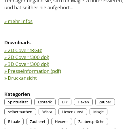
Teenager begann sie, sich für Magie zu interessieren,
und hat seither nie aufgehört...
» mehr Infos
Downloads
» 2D Cover (RGB)
» 2D Cover (300 dpi)
» 3D Cover (300 dpi)
» Presseinformation (pdf)
» Druckansicht
Kategorien
Spiritualität
Esoterik
DIY
Hexen
Zauber
selbermachen
Wicca
Hexenkunst
Magie
Rituale
Zauberei
Hexerei
Zaubersprüche