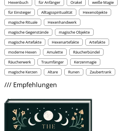
Hexenbuch
für Anfänger
Orakel
weiße Magie
für Einsteiger
Alltagsspiritualität
Hexenobjekte
magische Rituale
Hexenhandwerk
magische Gegenstände
magische Objekte
magische Artefakte
Hexenartefakte
Artefakte
moderne Hexen
Amulette
Räucherbündel
Räucherwerk
Traumfänger
Kerzenmagie
magische Kerzen
Altare
Runen
Zaubertrank
///
Empfehlungen