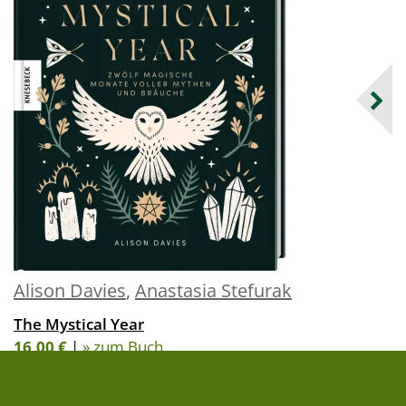
Alison Davies
,
Anastasia Stefurak
The Mystical Year
16,00 €
|
» zum Buch